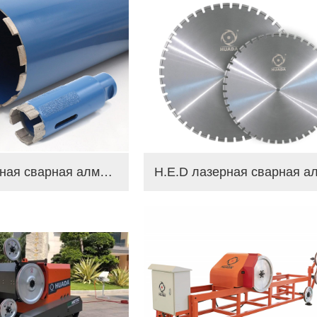
H.E.D лазерная сварная алмазная буровая коронка для асфальта бетона