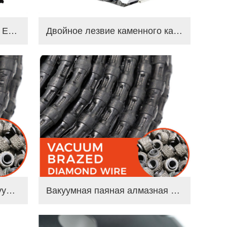
Алмазная пильная машина Econetic
Двойное лезвие каменного карьера режущая машина
Алмазная проволока с вакуумной пайкой для резки железобетона
Вакуумная паяная алмазная проволока для армированного бетона