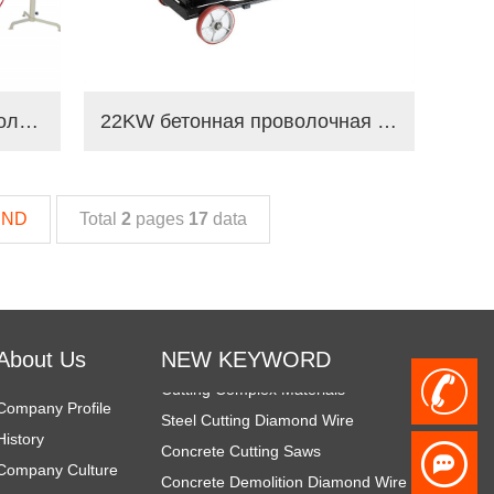
обрезка камня гранит проволока пила резки машина
22KW бетонная проволочная пила машина
END
Total
2
pages
17
data
Diamond Demolition Tools
Rope Saw for Metal
diamond tools for demolition
About Us
NEW KEYWORD
Cutting Complex Materials
+
Steel Cutting Diamond Wire
Company Profile
Concrete Cutting Saws
History
8
Concrete Demolition Diamond Wire
Company Culture
Concrete Demolition Saw