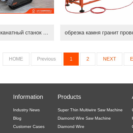
Гусеничный канатный станок с постоянным магнитом для резки карьерного камня
HOME
Previous
1
2
NEXT
Information
Products
Industry News
Super Thin Multiwire Saw Machine
Blog
Diamond Wire Saw Machine
Customer Cases
Diamond Wire