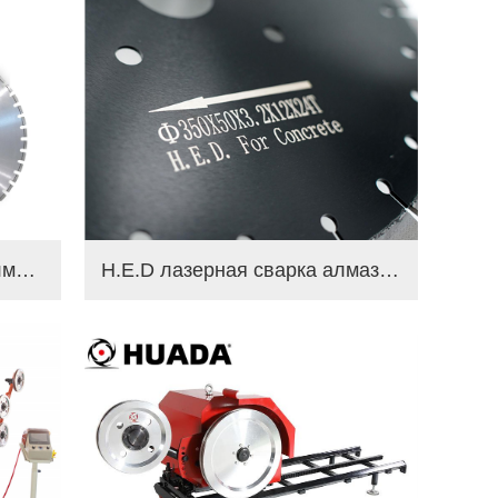
H.E.D лазерная сварная алмазная пила для резки бетонной стены
H.E.D лазерная сварка алмазное пильное полотно для асфальта