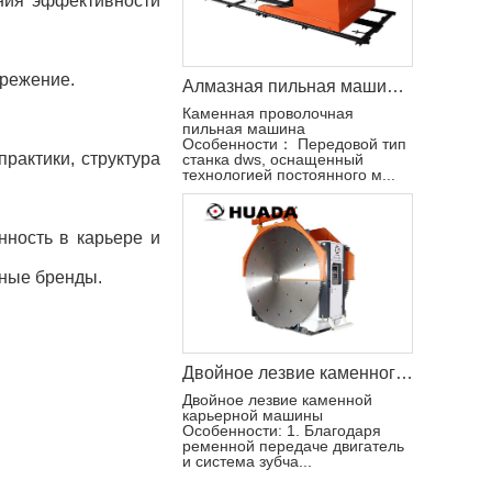
ения эффективности
ережение.
Алмазная пильная машина Econetic
Каменная проволочная
пильная машина
Особенности： Передовой тип
рактики, структура
станка dws, оснащенный
технологией постоянного м...
ность в карьере и
тные бренды.
Двойное лезвие каменного карьера режущая машина
Двойное лезвие каменной
карьерной машины
Особенности: 1. Благодаря
ременной передаче двигатель
и система зубча...