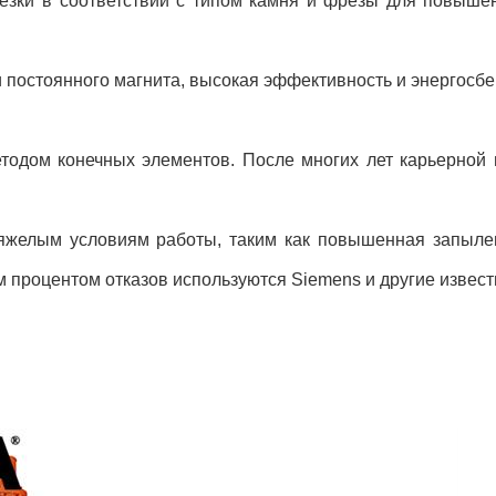
резки в соответствии с типом камня и фрезы для повыш
постоянного магнита, высокая эффективность и энергосб
тодом конечных элементов. После многих лет карьерной п
яжелым условиям работы, таким как повышенная запылен
м процентом отказов используются Siemens и другие извес